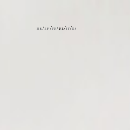
/
/
/
/
/
hr
en
fr
de
it
es