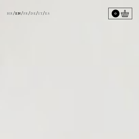
/
/
/
/
/
hr
en
fr
de
it
es
0